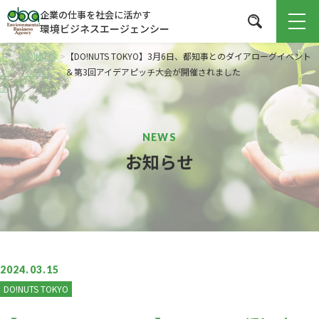
企業の仕事を社会に活かす
環境ビジネスエージェンシー
ト
>
DO!NUTS
>
【DO!NUTS TOKYO】3月6日、都知事とのダイアローグイベント
ッ
TOKYO
＆第3回アイデアピッチ大会が開催されました
プ
お知らせ
2024.03.15
DO!NUTS TOKYO