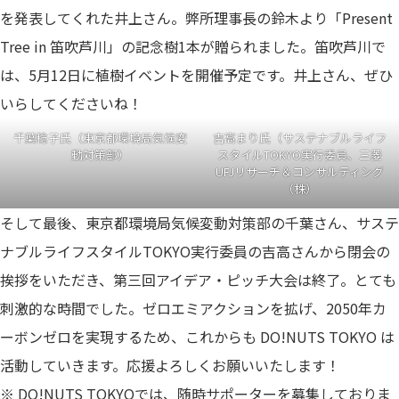
を発表してくれた井上さん。弊所理事長の鈴木より「Present
Tree in 笛吹芦川」の記念樹1本が贈られました。笛吹芦川で
は、5月12日に植樹イベントを開催予定です。井上さん、ぜひ
いらしてくださいね！
千葉稔子氏（東京都環境局気候変
吉高まり氏（サステナブルライフ
動対策部）
スタイルTOKYO実行委員、三菱
UFJリサーチ＆コンサルティング
（株）
そして最後、東京都環境局気候変動対策部の千葉さん、サステ
ナブルライフスタイルTOKYO実行委員の吉高さんから閉会の
挨拶をいただき、第三回アイデア・ピッチ大会は終了。とても
刺激的な時間でした。ゼロエミアクションを拡げ、2050年カ
ーボンゼロを実現するため、これからも DO!NUTS TOKYO は
活動していきます。応援よろしくお願いいたします！
※ DO!NUTS TOKYOでは、随時サポーターを募集しておりま