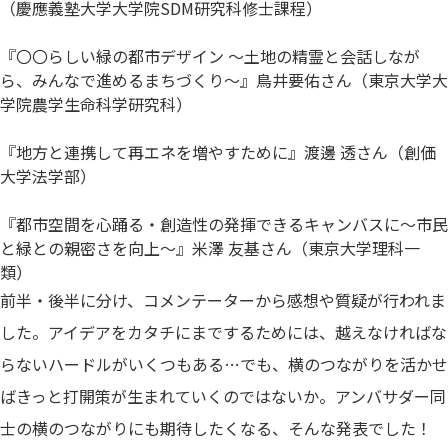
（慶應義塾大学大学院SDM研究科修士課程）
『〇〇らしい緑の都市デザイン 〜土地の精霊と会話しなが
ら、みんなで進めるまちづくり〜』鳥井要佑さん（東京大学大
学院農学生命科学研究科）
『地方と連携して再エネを増やすために』渡邊 透さん（創価
大学法学部）
『都市空間を心踊る・創造性の発揮できるキャンバスに〜市⺠
と緑との親密さを向上〜』米澤 友基さん（東京大学理科一
類）
前半・後半に分け、コメンテーターから感想や質疑が行われま
した。アイデアをカタチにまでするためには、越えなければな
らないハードルがいくつもある…でも、横のつながりを活かせ
ばきっと打開策が生まれていくのではないか。アンバサダー同
士の横のつながりにも期待したくなる、そんな発表でした！