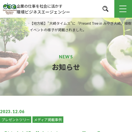
企業の仕事を社会に活かす
環境ビジネスエージェンシー
ト
>
プレゼント
>
【地方紙】”大崎タイムス”に「Present Tree in みやぎ大崎」植樹
ッ
ツリー
イベントの様子が掲載されました。
プ
お知らせ
2023.12.06
プレゼントツリー
メディア掲載事例