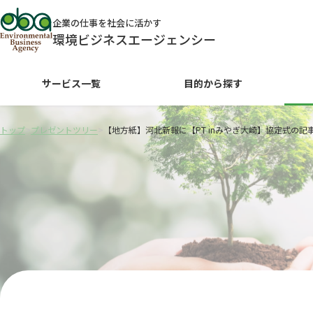
企業の仕事を社会に活かす
環境ビジネスエージェンシー
サービス一覧
目的から探す
トップ
>
プレゼントツリー
>
【地方紙】河北新報に【PT inみやぎ大崎】協定式の記