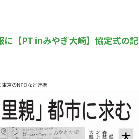
に【PT inみやぎ大崎】協定式の
と東京のNPOなど連携