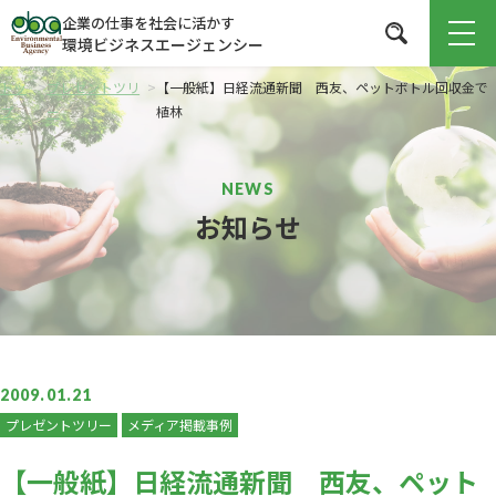
企業の仕事を社会に活かす
環境ビジネスエージェンシー
トッ
>
プレゼントツリ
>
【一般紙】日経流通新聞 西友、ペットボトル回収金で
プ
ー
植林
お知らせ
2009.01.21
プレゼントツリー
メディア掲載事例
【一般紙】日経流通新聞 西友、ペット