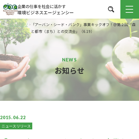
企業の仕事を社会に活かす
環境ビジネスエージェンシー
ト
>
ニュースリ
>
「アーバン・シード・バンク」事業キックオフ！＠第２回「森
ッ
リース
と都市（まち）との交流会」（6.19）
プ
お知らせ
2015.06.22
ニュースリリース